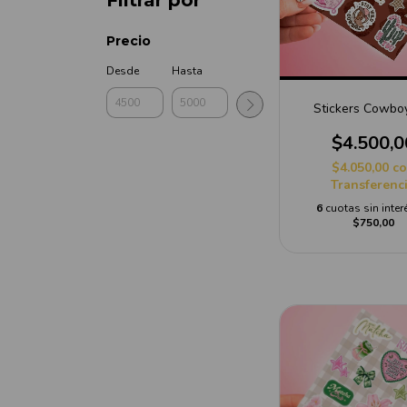
Filtrar por
Precio
Desde
Hasta
Stickers Cowboy
$4.500,0
$4.050,00
c
Transferenc
6
cuotas sin inter
$750,00