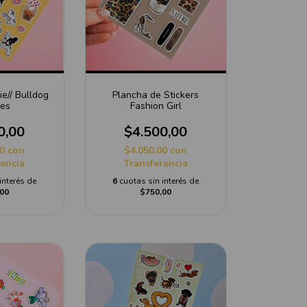
ie// Bulldog
Plancha de Stickers
ces
Fashion Girl
0,00
$4.500,00
00
con
$4.050,00
con
rencia
Transferencia
interés de
6
cuotas sin interés de
00
$750,00