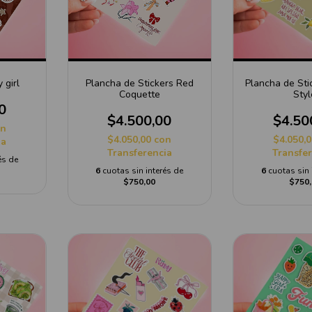
 girl
Plancha de Stickers Red
Plancha de St
Coquette
Styl
0
$4.500,00
$4.50
on
$4.050,00
con
$4.050,
ia
Transferencia
Transfe
és de
6
cuotas sin interés de
6
cuotas sin 
$750,00
$750,