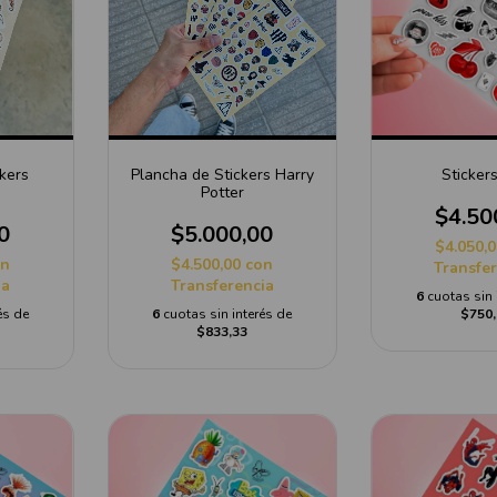
kers
Plancha de Stickers Harry
Sticker
Potter
$4.50
0
$5.000,00
$4.050,
on
$4.500,00
con
Transfe
ia
Transferencia
6
cuotas sin 
és de
6
cuotas sin interés de
$750,
$833,33