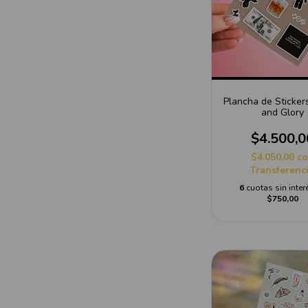
Plancha de Sticke
and Glory
$4.500,0
$4.050,00
c
Transferenc
6
cuotas sin inter
$750,00