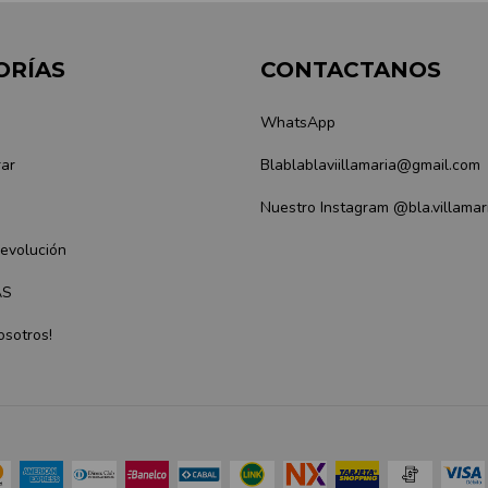
ORÍAS
CONTACTANOS
WhatsApp
ar
Blablablaviillamaria@gmail.com
Nuestro Instagram @bla.villamar
Devolución
AS
osotros!