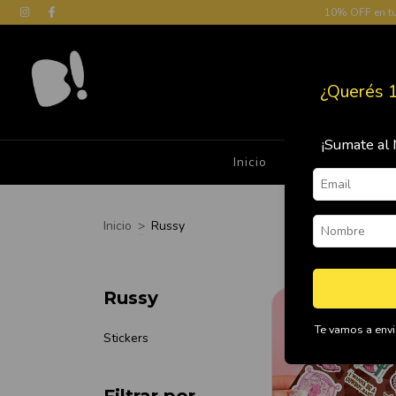
10% OFF en t
¿Querés 
¡Sumate al 
Inicio
Cómo Comprar
Inicio
>
Russy
Russy
Te vamos a envia
Stickers