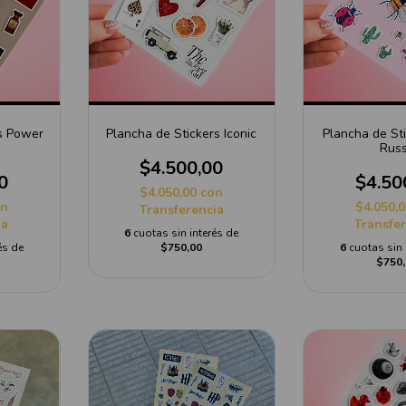
rs Power
Plancha de Stickers Iconic
Plancha de Sti
Rus
$4.500,00
0
$4.50
$4.050,00
con
on
$4.050,
Transferencia
ia
Transfe
6
cuotas sin interés de
és de
$750,00
6
cuotas sin 
$750,