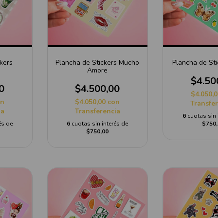
kers
Plancha de Stickers Mucho
Plancha de Sti
Amore
$4.50
0
$4.500,00
$4.050,
on
$4.050,00
con
Transfe
ia
Transferencia
6
cuotas sin 
és de
6
cuotas sin interés de
$750,
$750,00