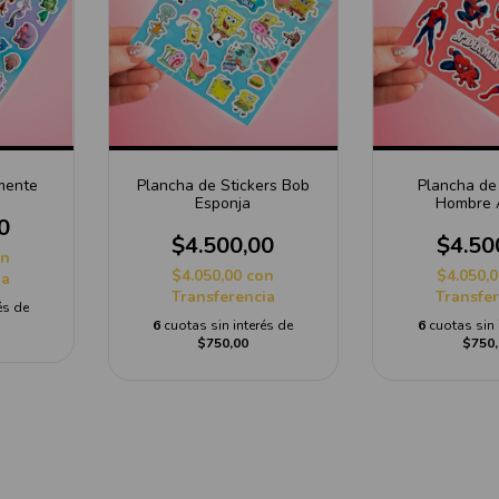
mente
Plancha de Stickers Bob
Plancha de 
Esponja
Hombre 
0
$4.500,00
$4.50
on
$4.050,00
con
$4.050,
ia
Transferencia
Transfe
és de
6
cuotas sin interés de
6
cuotas sin 
$750,00
$750,