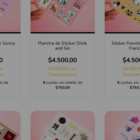
rs Sonny
Plancha de Sticker Drink
Sticker French
and Gin
Fran
0
$4.500,00
$4.50
on
$4.050,00
con
$4.050,
ia
Transferencia
Transfe
és de
6
cuotas sin interés de
6
cuotas sin 
$750,00
$750,