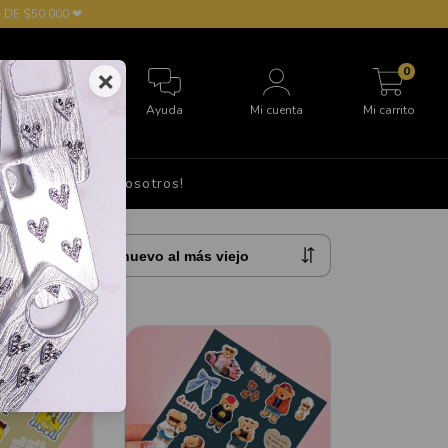
 DE $50.000 ❤
0
×
Ayuda
Mi cuenta
Mi carrito
S
Hablá con nosotros!