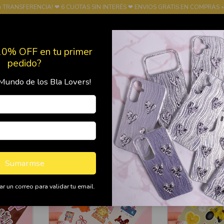
u TRANSFERENCIA! ❤ 6 CUOTAS SIN INTERÉS ❤ ENVIOS GRATIS EN COMPRAS +
10% OFF en tu primer
pedido?
Mundo de los Bla Lovers!
Productos
Política de Devolución
FRANQUICIA
Sumarmse
r un correo para validar tu email.