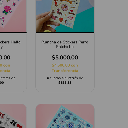
ckers Hello
Plancha de Stickers Perro
sy
Salchicha
0,00
$5.000,00
00
con
$4.500,00
con
rencia
Transferencia
interés de
6
cuotas sin interés de
00
$833,33