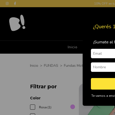
10% OFF en t
¿Querés 
¡Sumate al 
Inicio
Cómo Comprar
Inicio
>
FUNDAS
>
Fundas Motorola
>
Moto G42
Filtrar por
Te vamos a envia
Color
Rosa (1)