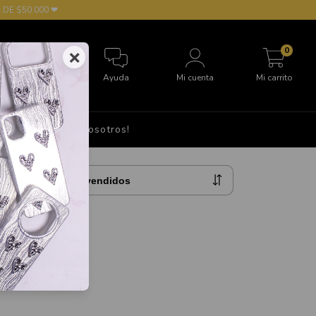
 DE $50.000 ❤
0
×
Ayuda
Mi cuenta
Mi carrito
S
Hablá con nosotros!