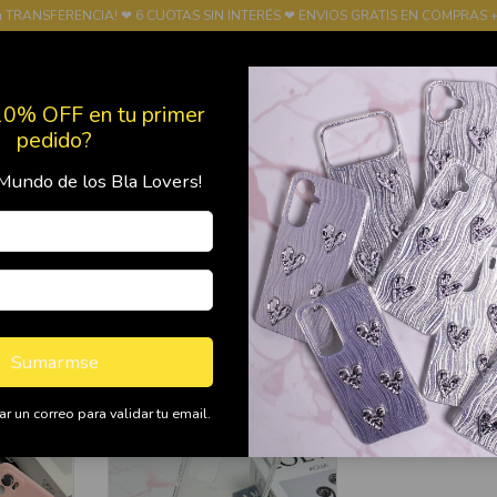
u TRANSFERENCIA! ❤ 6 CUOTAS SIN INTERÉS ❤ ENVIOS GRATIS EN COMPRAS +
10% OFF en tu primer
pedido?
Mundo de los Bla Lovers!
Productos
Política de Devolución
FRANQUICIA
Sumarmse
r un correo para validar tu email.