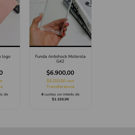
n logo
Funda Antishock Motorola
G42
0
$6.900,00
on
$6.210,00
con
ia
Transferencia
és de
6
cuotas sin interés de
$1.150,00