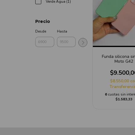
Verde Agua (1)
Precio
Desde
Hasta
Funda silicona si
Moto G42
$9.500,0
$8.550,00
c
Transferenc
6
cuotas sin inter
$1.583,33