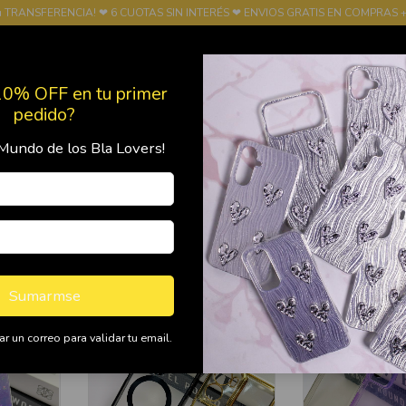
u TRANSFERENCIA! ❤ 6 CUOTAS SIN INTERÉS ❤ ENVIOS GRATIS EN COMPRAS +
10% OFF en tu primer
pedido?
Mundo de los Bla Lovers!
Productos
Política de Devolución
FRANQUICIA
Sumarmse
r un correo para validar tu email.