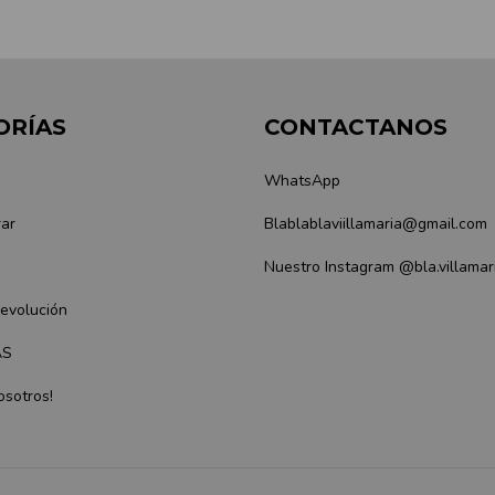
ORÍAS
CONTACTANOS
WhatsApp
ar
Blablablaviillamaria@gmail.com
Nuestro Instagram @bla.villamar
Devolución
AS
osotros!