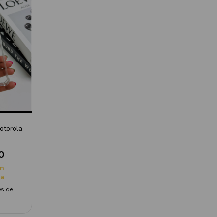
otorola
0
on
ia
és de