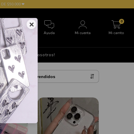
 DE $50.000 ❤
0
×
Ayuda
Mi cuenta
Mi carrito
S
Hablá con nosotros!