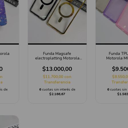
orola
Funda Magsafe
Funda TPU 
electroplatting Motorola
Motorola 
MOTO G05
0
$13.000,00
$9.50
on
$11.700,00
con
$8.550,
ia
Transferencia
Transfe
és de
6
cuotas sin interés de
6
cuotas sin 
$2.166,67
$1.583