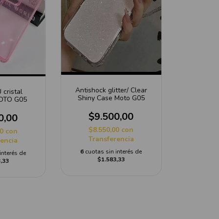
Antishock glitter/ Clear
cristal
Shiny Case Moto G05
MOTO G05
$9.500,00
0,00
$8.550,00
con
00
con
Transferencia
rencia
6
cuotas sin interés de
interés de
$1.583,33
,33