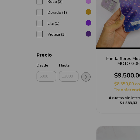
Rosa (2)
Dorado (1)
Lila (1)
Violeta (1)
Precio
Funda flores Mot
MOTO G05
Desde
Hasta
$9.500,0
$8.550,00
c
Transferenc
6
cuotas sin inter
$1.583,33