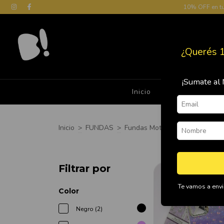
10% OFF en t
¿Querés 
¡Sumate al 
Inicio
Cómo Comprar
Inicio
>
FUNDAS
>
Fundas Motorola
>
Moto G05
Filtrar por
Te vamos a envia
Color
Negro (2)