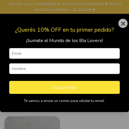
10% OFF en tu TRANSFERENCIA! ❤ 6 CUOTAS SIN INTERÉS ❤ ENVIOS
GRATIS EN COMPRAS + DE $50.000 ❤
×
0
¿Querés 10% OFF en tu primer pedido?
¡Sumate al Mundo de los Bla Lovers!
Inicio
>
FUNDAS
>
Fundas Samsung
>
A10s
A10s
Sumarmse
Te vamos a enviar un correo para validar tu email.
Filtrar