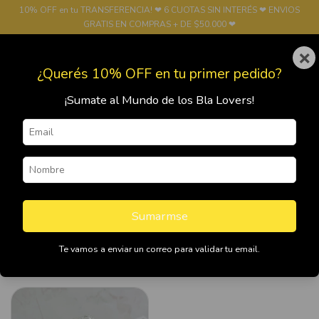
10% OFF en tu TRANSFERENCIA! ❤ 6 CUOTAS SIN INTERÉS ❤ ENVIOS
GRATIS EN COMPRAS + DE $50.000 ❤
×
0
¿Querés 10% OFF en tu primer pedido?
¡Sumate al Mundo de los Bla Lovers!
Inicio
>
FUNDAS
>
Fundas Samsung
>
A51
A51
Sumarmse
Te vamos a enviar un correo para validar tu email.
Filtrar