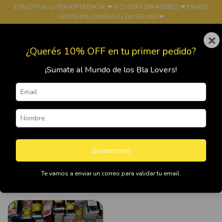
10% OFF en tu TRANSFERENCIA! ❤ 6 CUOTAS SIN INTERÉS ❤ ENVIOS
GRATIS EN COMPRAS + DE $50.000 ❤
×
0
¿Querés 10% OFF en tu primer pedido?
¡Sumate al Mundo de los Bla Lovers!
Inicio
>
VIDRIOS 9D
VIDRIOS 9D
Sumarmse
Te vamos a enviar un correo para validar tu email.
Filtrar