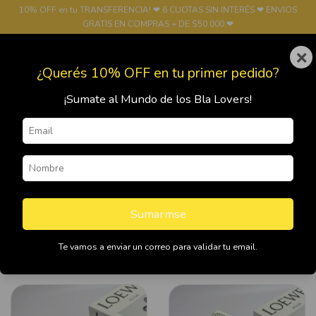
10% OFF en tu TRANSFERENCIA! ❤ 6 CUOTAS SIN INTERÉS ❤ ENVIOS
GRATIS EN COMPRAS + DE $50.000 ❤
×
0
¿Querés 10% OFF en tu primer pedido?
¡Sumate al Mundo de los Bla Lovers!
Inicio
>
FUNDAS
>
Fundas Samsung
>
S20FE
S20FE
Sumarmse
Te vamos a enviar un correo para validar tu email.
Filtrar