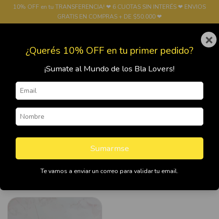
10% OFF en tu TRANSFERENCIA! ❤ 6 CUOTAS SIN INTERÉS ❤ ENVIOS
GRATIS EN COMPRAS + DE $50.000 ❤
×
0
¿Querés 10% OFF en tu primer pedido?
¡Sumate al Mundo de los Bla Lovers!
Inicio
>
FUNDAS
>
Fundas Motorola
>
Moto G41
Moto G41
Sumarmse
Te vamos a enviar un correo para validar tu email.
Filtrar