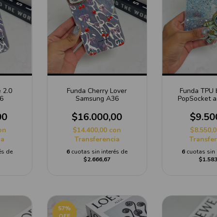
 2.0
Funda Cherry Lover
Funda TPU b
6
Samsung A36
PopSocket a
Samsun
00
$16.000,00
$9.50
on
$14.400,00
con
$8.550,
ia
Transferencia
Transfe
és de
6
cuotas sin interés de
6
cuotas sin 
$2.666,67
$1.583
57
%
OFF