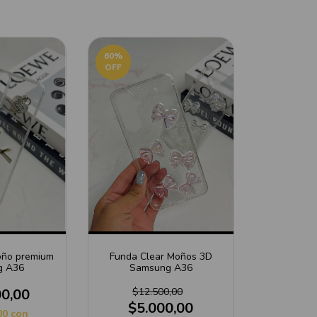
60
%
OFF
oño premium
Funda Clear Moños 3D
g A36
Samsung A36
00,00
$12.500,00
$5.000,00
00
con