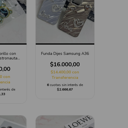
rillo con
Funda Dijes Samsung A36
stronauta
g A36
$16.000,00
0,00
$14.400,00
con
00
con
Transferencia
rencia
6
cuotas sin interés de
interés de
$2.666,67
,33