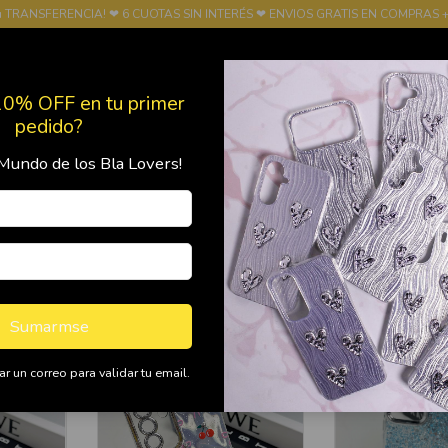
u TRANSFERENCIA! ❤ 6 CUOTAS SIN INTERÉS ❤ ENVIOS GRATIS EN COMPRAS +
10% OFF en tu primer
pedido?
Mundo de los Bla Lovers!
Productos
Política de Devolución
FRANQUICIA
Sumarmse
r un correo para validar tu email.