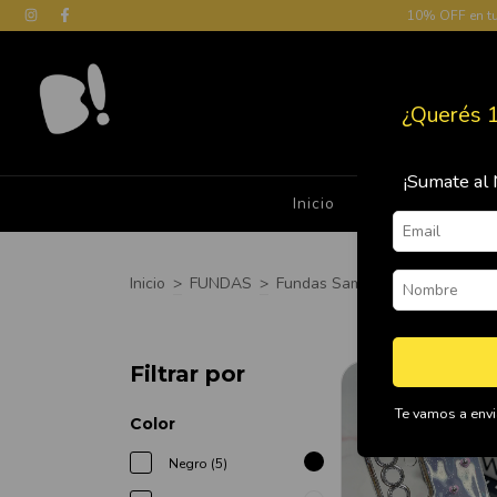
10% OFF en t
¿Querés 
¡Sumate al 
Inicio
Cómo Comprar
Inicio
>
FUNDAS
>
Fundas Samsung
>
A36
Filtrar por
Te vamos a envia
Color
Negro (5)