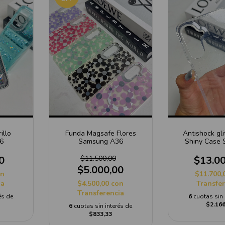
illo
Funda Magsafe Flores
Antishock gli
6
Samsung A36
Shiny Case
0
$11.500,00
$13.0
$5.000,00
on
$11.700,
ia
$4.500,00
con
Transfe
Transferencia
és de
6
cuotas sin 
$2.166
6
cuotas sin interés de
$833,33