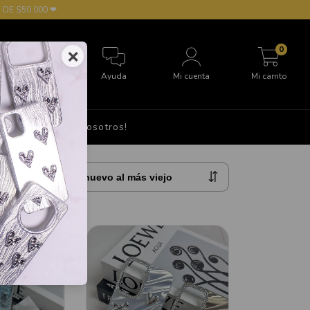
 DE $50.000 ❤
0
×
Ayuda
Mi cuenta
Mi carrito
S
Hablá con nosotros!