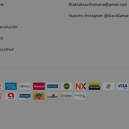
ar
Blablablaviillamaria@gmail.com
Nuestro Instagram @bla.villamar
Devolución
AS
osotros!