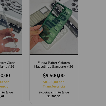
tter/ Clear
Funda Puffer Colores
 Sams A36
Masculinos Samsung A36
00,00
$9.500,00
00
con
$8.550,00
con
rencia
Transferencia
interés de
6
cuotas sin interés de
,67
$1.583,33