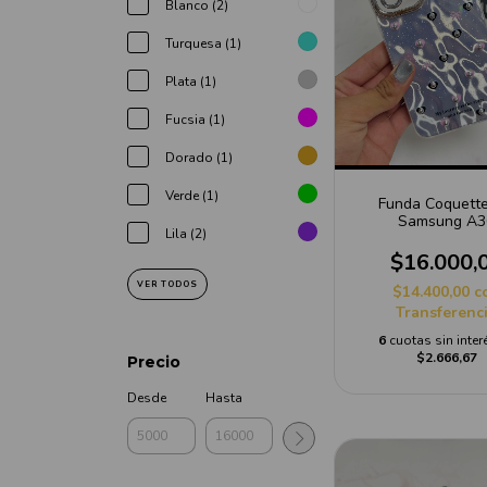
Blanco (2)
Turquesa (1)
Plata (1)
Fucsia (1)
Dorado (1)
Verde (1)
Funda Coquette
Samsung A3
Lila (2)
$16.000,
VER TODOS
$14.400,00
c
Transferenc
6
cuotas sin inter
$2.666,67
Precio
Desde
Hasta