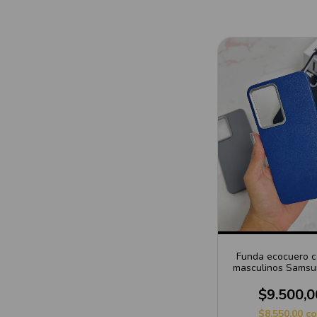
Funda ecocuero c
masculinos Sams
$9.500,0
$8.550,00
c