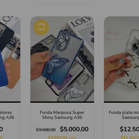
47
%
OFF
olores
Funda Mariposa Super
Funda plata m
ung A36
Shiny Samsung A36
Samsun
0
$5.000,00
$12.5
$9.500,00
on
$4.500,00
con
$11.250,