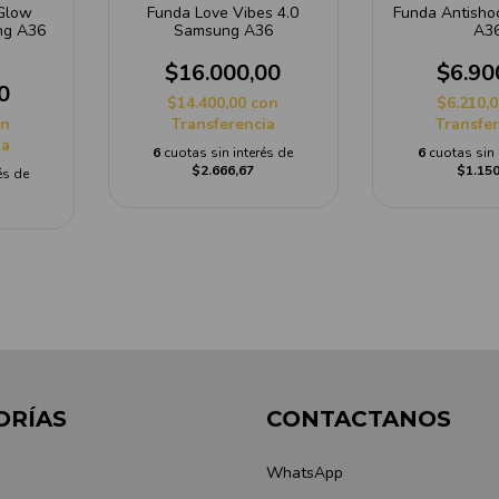
Glow
Funda Love Vibes 4.0
Funda Antish
ng A36
Samsung A36
A3
$16.000,00
$6.90
0
$14.400,00
con
$6.210,
on
Transferencia
Transfe
ia
6
cuotas sin interés de
6
cuotas sin 
$2.666,67
$1.150
és de
ORÍAS
CONTACTANOS
WhatsApp