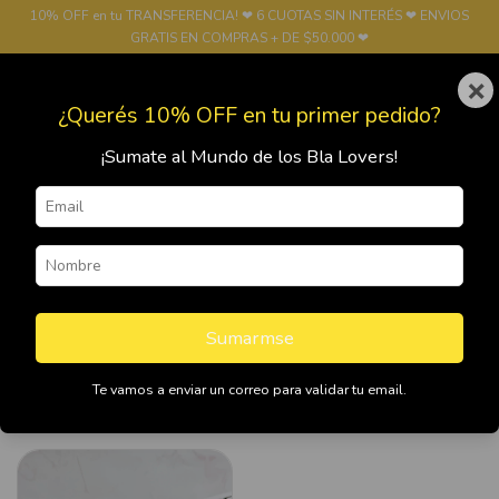
10% OFF en tu TRANSFERENCIA! ❤ 6 CUOTAS SIN INTERÉS ❤ ENVIOS
GRATIS EN COMPRAS + DE $50.000 ❤
×
0
¿Querés 10% OFF en tu primer pedido?
¡Sumate al Mundo de los Bla Lovers!
Inicio
>
FUNDAS
>
Fundas Motorola
>
Moto E20/30/40
Moto E20/30/40
Sumarmse
Te vamos a enviar un correo para validar tu email.
Filtrar