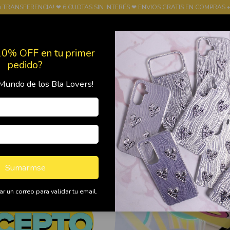
u TRANSFERENCIA! ❤ 6 CUOTAS SIN INTERÉS ❤ ENVIOS GRATIS EN COMPRAS +
10% OFF en tu primer
pedido?
Mundo de los Bla Lovers!
Productos
Política de Devolución
FRANQUICIA
l próximo Bla puede ser el tuy
Sumarmse
r un correo para validar tu email.