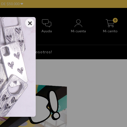
 DE $50.000 ❤
0
×
Ayuda
Mi cuenta
Mi carrito
S
Hablá con nosotros!
o!