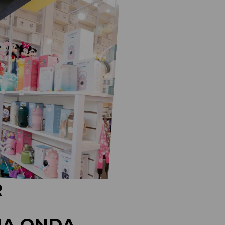
R
HA ONDA.