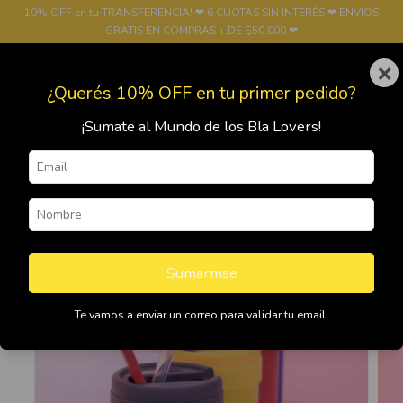
10% OFF en tu TRANSFERENCIA! ❤ 6 CUOTAS SIN INTERÉS ❤ ENVIOS
GRATIS EN COMPRAS + DE $50.000 ❤
×
0
¿Querés 10% OFF en tu primer pedido?
¡Sumate al Mundo de los Bla Lovers!
Sumarmse
Te vamos a enviar un correo para validar tu email.