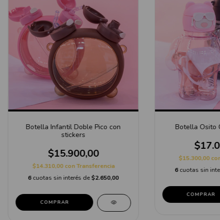
Botella Infantil Doble Pico con
Botella Osito
stickers
$17.0
$15.900,00
$15.300,00
co
$14.310,00
con
Transferencia
6
cuotas sin int
6
cuotas sin interés de
$2.650,00
COMPRAR
COMPRAR