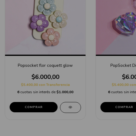
Popsocket flor coquett glow
PopSocket D
$6.000,00
$6.0
$5.400,00
con
Transferencia
$5.400,00
con
6
cuotas sin interés de
$1.000,00
6
cuotas sin int
COMPRAR
COMPRAR