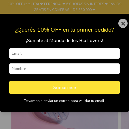
10% OFF en tu TRANSFERENCIA! ❤ 6 CUOTAS SIN INTERÉS ❤ ENVIOS
GRATIS EN COMPRAS + DE $50.000 ❤
×
0
¿Querés 10% OFF en tu primer pedido?
¡Sumate al Mundo de los Bla Lovers!
Sumarmse
Te vamos a enviar un correo para validar tu email.