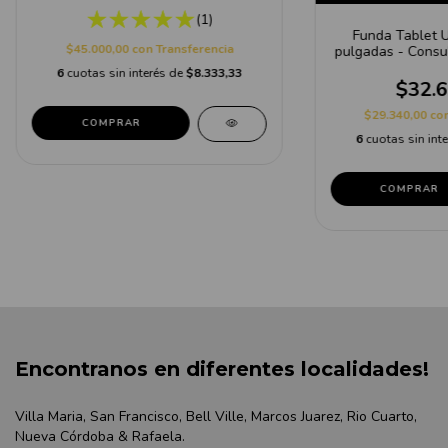
(1)
Funda Tablet U
$45.000,00
con
Transferencia
pulgadas - Consul
6
cuotas sin interés de
$8.333,33
$32.6
$29.340,00
co
6
cuotas sin int
COMPRAR
Encontranos en diferentes localidades!
Villa Maria, San Francisco, Bell Ville, Marcos Juarez, Rio Cuarto,
Nueva Córdoba & Rafaela.