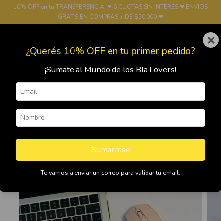
10% OFF en tu TRANSFERENCIA! ❤ 6 CUOTAS SIN INTERÉS ❤ ENVIOS
GRATIS EN COMPRAS + DE $50.000 ❤
×
0
¿Querés 10% OFF en tu primer pedido?
¡Sumate al Mundo de los Bla Lovers!
Sumarmse
Te vamos a enviar un correo para validar tu email.