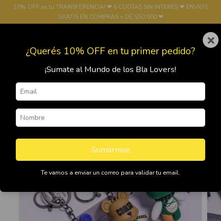
10% OFF en tu TRANSFERENCIA! ❤ 6 CUOTAS SIN INTERÉS ❤ ENVIOS
GRATIS EN COMPRAS + DE $50.000 ❤
×
0
¿Querés 10% OFF en tu primer pedido?
¡Sumate al Mundo de los Bla Lovers!
Sumarmse
Te vamos a enviar un correo para validar tu email.