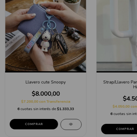
Llavero cute Snoopy
Strap/Llavero Pa
Hi
$8.000,00
$4.5
$7.200,00
con
Transferencia
$4.050,00
con
6
cuotas sin interés de
$1.333,33
6
cuotas sin in
COMPRAR
COMPRAR