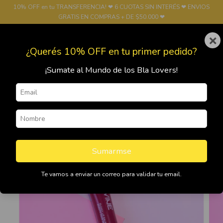
10% OFF en tu TRANSFERENCIA! ❤ 6 CUOTAS SIN INTERÉS ❤ ENVIOS
GRATIS EN COMPRAS + DE $50.000 ❤
×
0
¿Querés 10% OFF en tu primer pedido?
¡Sumate al Mundo de los Bla Lovers!
Sumarmse
Te vamos a enviar un correo para validar tu email.