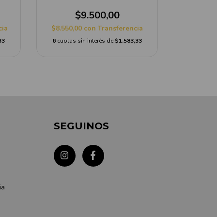
$9.500,00
$
cia
$8.550,00
con
Transferencia
$8.550,
33
6
cuotas sin interés de
$1.583,33
6
cuotas s
SEGUINOS
ia