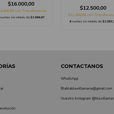
$16.000,00
$12.500,00
4.400,00
con
Transferencia
$11.250,00
con
Transferen
cuotas sin interés de
$2.666,67
6
cuotas sin interés de
$2.083,
ORÍAS
CONTACTANOS
WhatsApp
ar
Blablablaviillamaria@gmail.com
Nuestro Instagram @bla.villamar
Devolución