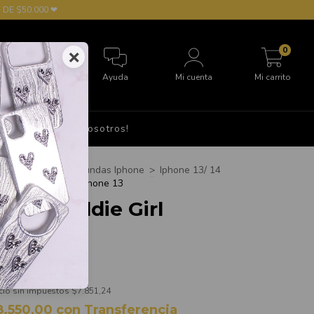
 DE $50.000 ❤
0
×
Ayuda
Mi cuenta
Mi carrito
S
Hablá con nosotros!
cio
>
FUNDAS
>
Fundas Iphone
>
Iphone 13/ 14
Funda Wildie Girl Iphone 13
unda Wildie Girl
phone 13
$9.500,00
cio sin impuestos
$7.851,24
8.550,00
con
Transferencia