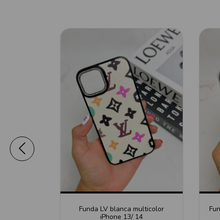
 MagSafe
Funda LV blanca multicolor
Fun
iPhone 13/ 14