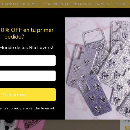
u TRANSFERENCIA! ❤ 6 CUOTAS SIN INTERÉS ❤ ENVIOS GRATIS EN COMPRAS +
10% OFF en tu primer
pedido?
Mundo de los Bla Lovers!
Productos
Política de Devolución
FRANQUICIA
Ini
>
F
I
Sumarmse
r un correo para validar tu email.
Pre
$