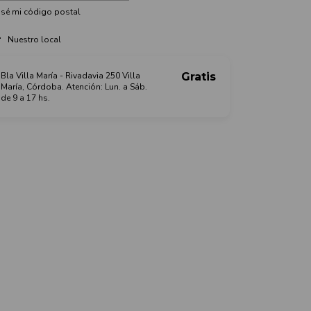
sé mi código postal
Nuestro local
Bla Villa María - Rivadavia 250 Villa
Gratis
María, Córdoba. Atención: Lun. a Sáb.
de 9 a 17 hs.