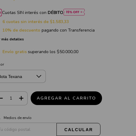
Cuotas SIN interés con
DÉBITO
6
cuotas sin interés de
$1.583,33
10% de descuento
pagando con Transferencia
 más detalles
Envío gratis
superando los
$50.000,00
lor
CAMBIAR CP
regas para el CP:
Medios de envío
CALCULAR