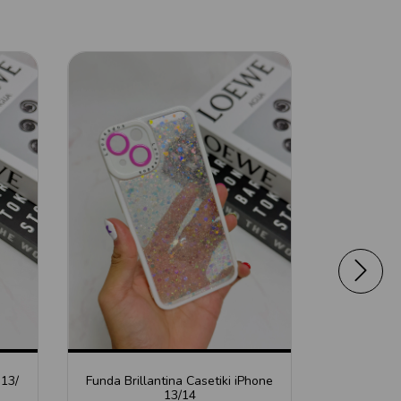
 13/
Funda Brillantina Casetiki iPhone
Funda Degr
13/14