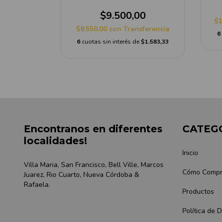
00
$9.500,00
$1
sferencia
$8.550,00
con
Transferencia
6
e
$2.166,67
6
cuotas sin interés de
$1.583,33
Encontranos en diferentes
CATEG
localidades!
Inicio
Villa Maria, San Francisco, Bell Ville, Marcos
Cómo Compr
Juarez, Rio Cuarto, Nueva Córdoba &
Rafaela.
Productos
Política de 