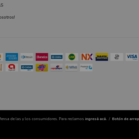
AS
osotros!
fensa de las y los consumidores. Para reclamos
ingresá acá.
/
Botón de arrep