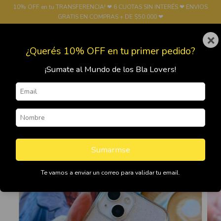
10% OFF en tu TRANSFERENCIA! ❤ 6 CUOTAS SIN INTERÉS ❤ ENVIOS
GRATIS EN COMPRAS + DE $50.000 ❤
×
0
¿Querés 10% OFF en tu primer pedido?
¡Sumate al Mundo de los Bla Lovers!
Sumarmse
Te vamos a enviar un correo para validar tu email.