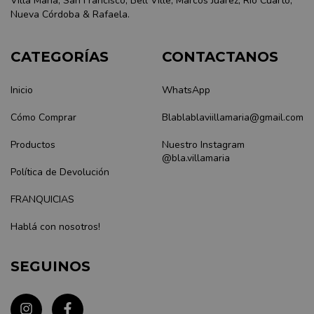
Villa Maria, San Francisco, Bell Ville, Marcos Juarez, Rio Cuarto,
Nueva Córdoba & Rafaela.
CATEGORÍAS
CONTACTANOS
Inicio
WhatsApp
Cómo Comprar
Blablablaviillamaria@gmail.com
Productos
Nuestro Instagram
@bla.villamaria
Política de Devolución
FRANQUICIAS
Hablá con nosotros!
SEGUINOS