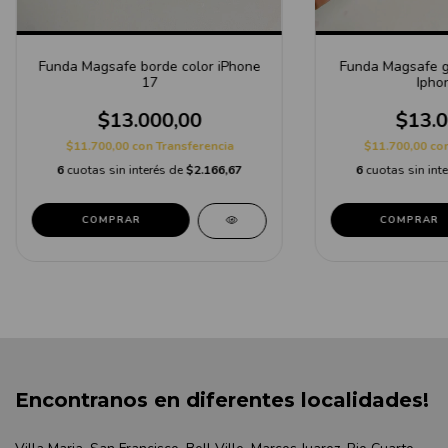
Funda Magsafe borde color iPhone
Funda Magsafe g
17
Ipho
$13.000,00
$13.0
$11.700,00
con
Transferencia
$11.700,00
co
6
cuotas sin interés de
$2.166,67
6
cuotas sin int
COMPRAR
COMPRAR
Encontranos en diferentes localidades!