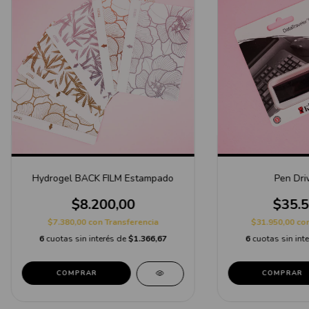
Hydrogel BACK FILM Estampado
Pen Dri
$8.200,00
$35.5
$7.380,00
con
Transferencia
$31.950,00
co
6
cuotas sin interés de
$1.366,67
6
cuotas sin int
COMPRAR