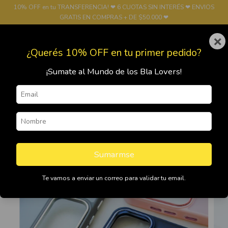
10% OFF en tu TRANSFERENCIA! ❤ 6 CUOTAS SIN INTERÉS ❤ ENVIOS
GRATIS EN COMPRAS + DE $50.000 ❤
×
0
¿Querés 10% OFF en tu primer pedido?
¡Sumate al Mundo de los Bla Lovers!
Sumarmse
Te vamos a enviar un correo para validar tu email.