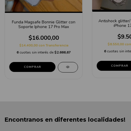
Antishock glitter
Funda Magsafe Bonnie Glitter con
iPhone 1
Soporte Iphone 17 Pro Max
$9.5
$16.000,00
$8.550,00
con
$14.400,00
con
Transferencia
6
cuotas sin int
6
cuotas sin interés de
$2.666,67
COMPRAR
Encontranos en diferentes localidades!