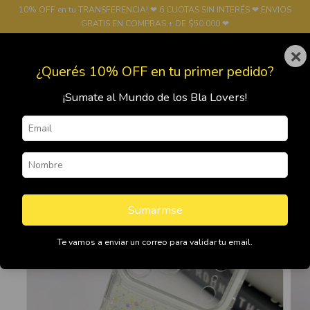
10% OFF en tu TRANSFERENCIA! ❤ 6 CUOTAS SIN INTERÉS ❤ ENVIOS
GRATIS EN COMPRAS + DE $50.000 ❤
×
0
¿Querés 10% OFF en tu primer pedido?
¡Sumate al Mundo de los Bla Lovers!
Sumarmse
Te vamos a enviar un correo para validar tu email.