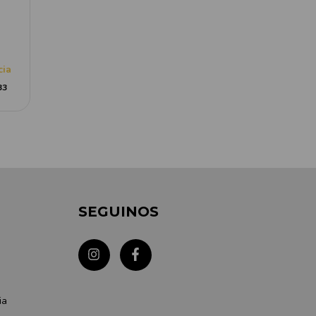
cia
33
SEGUINOS
ia