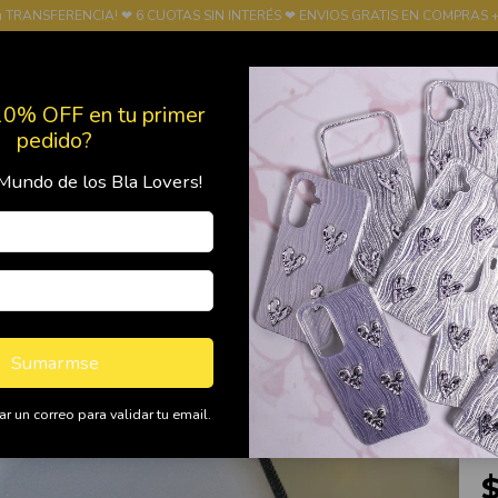
u TRANSFERENCIA! ❤ 6 CUOTAS SIN INTERÉS ❤ ENVIOS GRATIS EN COMPRAS +
10% OFF en tu primer
pedido?
Mundo de los Bla Lovers!
Productos
Política de Devolución
FRANQUICIA
Ini
Se
Es
E
Sumarmse
A
r un correo para validar tu email.
c