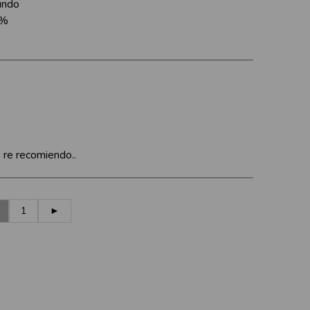
mundo
0%
 re recomiendo..
1
►