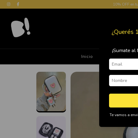
10% OFF en t
¿Querés 
¡Sumate al 
Inicio
Cómo Comprar
Te vamos a envia