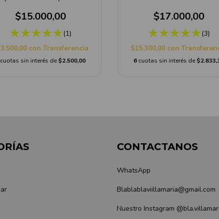
$15.000,00
$17.000,00
(1)
(3)
3.500,00
con
Transferencia
$15.300,00
con
Transferen
cuotas sin interés de
$2.500,00
6
cuotas sin interés de
$2.833,
ORÍAS
CONTACTANOS
WhatsApp
ar
Blablablaviillamaria@gmail.com
Nuestro Instagram @bla.villamar