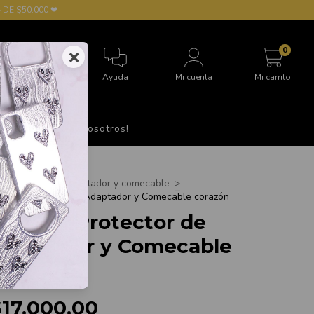
 DE $50.000 ❤
0
×
Ayuda
Mi cuenta
Mi carrito
S
Hablá con nosotros!
cio
>
Accesorios
>
t de Protector Adaptador y comecable
>
tuche Protector de Adaptador y Comecable corazón
stuche Protector de
daptador y Comecable
orazón
$17.000,00