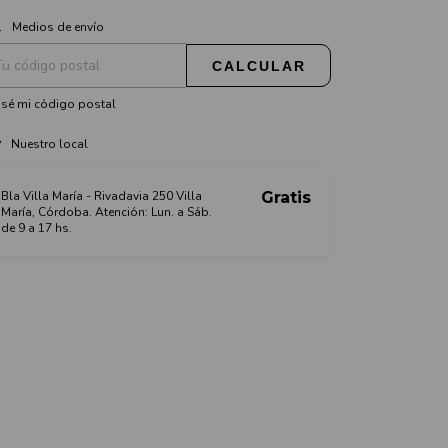
CAMBIAR CP
regas para el CP:
Medios de envío
CALCULAR
sé mi código postal
Nuestro local
Bla Villa María - Rivadavia 250 Villa
Gratis
María, Córdoba. Atención: Lun. a Sáb.
de 9 a 17 hs.