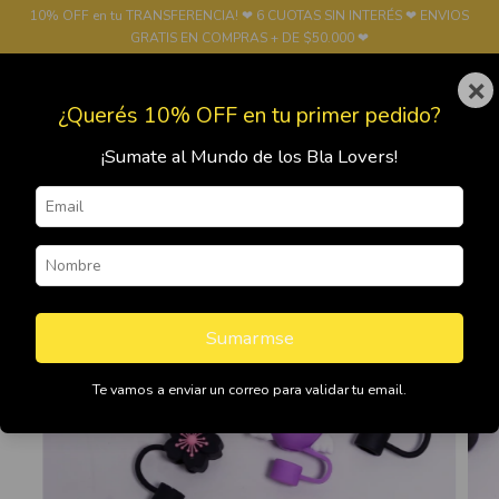
10% OFF en tu TRANSFERENCIA! ❤ 6 CUOTAS SIN INTERÉS ❤ ENVIOS
GRATIS EN COMPRAS + DE $50.000 ❤
×
0
¿Querés 10% OFF en tu primer pedido?
¡Sumate al Mundo de los Bla Lovers!
Sumarmse
Te vamos a enviar un correo para validar tu email.