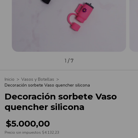
1
/
7
Inicio
>
Vasos y Botellas
>
Decoración sorbete Vaso quencher silicona
Decoración sorbete Vaso
quencher silicona
$5.000,00
Precio sin impuestos
$4.132,23