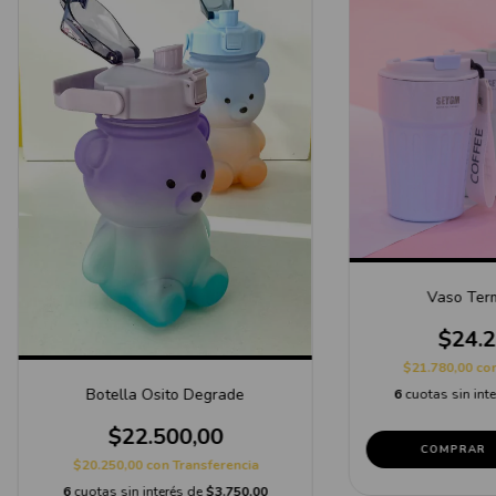
Vaso Term
$24.2
$21.780,00
co
Botella Osito Degrade
6
cuotas sin int
$22.500,00
COMPRAR
$20.250,00
con
Transferencia
6
cuotas sin interés de
$3.750,00