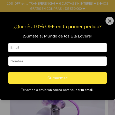
10% OFF en tu TRANSFERENCIA! ❤ 6 CUOTAS SIN INTERÉS ❤ ENVIOS
GRATIS EN COMPRAS + DE $50.000 ❤
×
0
¿Querés 10% OFF en tu primer pedido?
¡Sumate al Mundo de los Bla Lovers!
Sumarmse
Te vamos a enviar un correo para validar tu email.