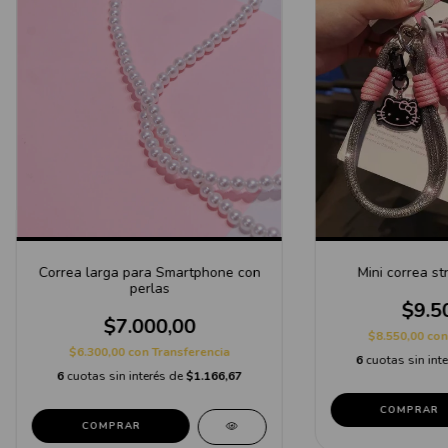
Correa larga para Smartphone con
Mini correa str
perlas
$9.5
$7.000,00
$8.550,00
con
$6.300,00
con
Transferencia
6
cuotas sin int
6
cuotas sin interés de
$1.166,67
COMPRAR
COMPRAR