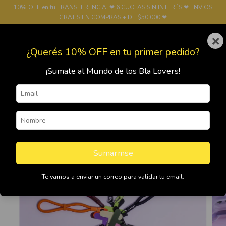
10% OFF en tu TRANSFERENCIA! ❤ 6 CUOTAS SIN INTERÉS ❤ ENVIOS
GRATIS EN COMPRAS + DE $50.000 ❤
×
0
¿Querés 10% OFF en tu primer pedido?
¡Sumate al Mundo de los Bla Lovers!
Sumarmse
Te vamos a enviar un correo para validar tu email.