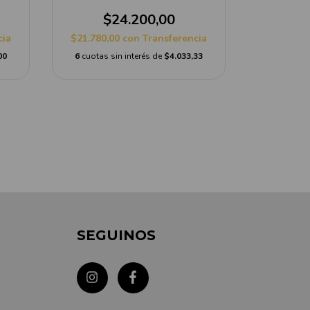
M
$24.200,00
$
cia
$21.780,00
con
Transferencia
$21.600,
00
6
cuotas sin interés de
$4.033,33
6
cuotas s
SEGUINOS