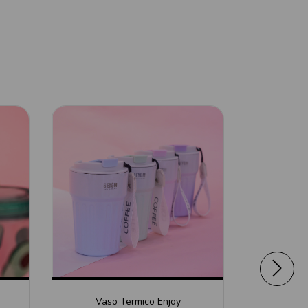
Vaso Termico Enjoy
Vaso Tér