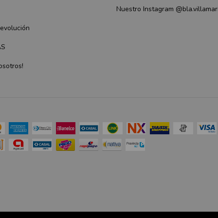
Nuestro Instagram @bla.villamar
Devolución
AS
osotros!