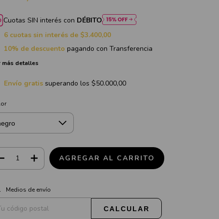
Cuotas SIN interés con
DÉBITO
6
cuotas sin interés de
$3.400,00
10% de descuento
pagando con Transferencia
 más detalles
Envío gratis
superando los
$50.000,00
lor
CAMBIAR CP
regas para el CP:
Medios de envío
CALCULAR