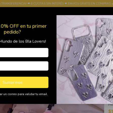
u TRANSFERENCIA! ❤ 6 CUOTAS SIN INTERÉS ❤ ENVIOS GRATIS EN COMPRAS +
10% OFF en tu primer
pedido?
Mundo de los Bla Lovers!
Productos
Política de Devolución
FRANQUICIA
Ini
Bot
B
C
Sumarmse
r un correo para validar tu email.
Pre
$