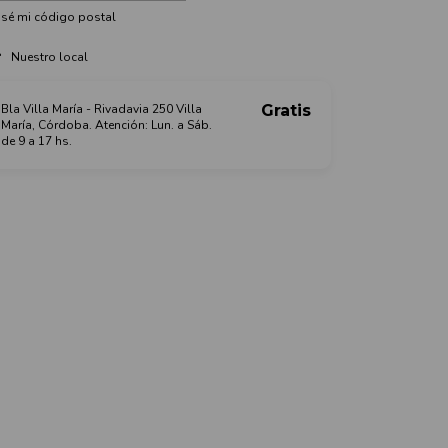
sé mi código postal
Nuestro local
Bla Villa María - Rivadavia 250 Villa
Gratis
María, Córdoba. Atención: Lun. a Sáb.
de 9 a 17 hs.