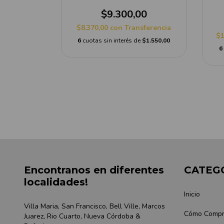
$9.300,00
$8.370,00
con
Transferencia
$1
egrade
6
cuotas sin interés de
$1.550,00
6
00
sferencia
e
$3.750,00
Encontranos en diferentes
CATEG
localidades!
Inicio
Villa Maria, San Francisco, Bell Ville, Marcos
Cómo Compr
Juarez, Rio Cuarto, Nueva Córdoba &