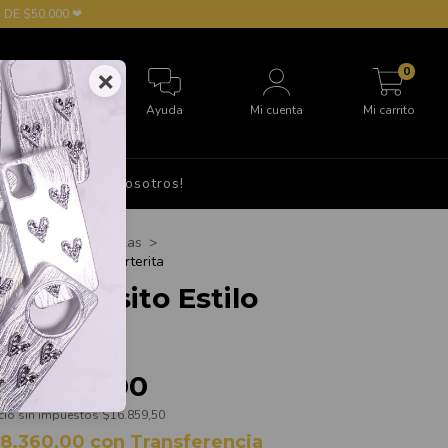
 DE $50.000 ❤
0
×
Ayuda
Mi cuenta
Mi carrito
S
Hablá con nosotros!
cio
>
Vasos y Botellas
>
ella Osito Estilo Carterita
otella Osito Estilo
arterita
$20.400,00
cio sin impuestos
$16.859,50
18.360,00
con
Transferencia